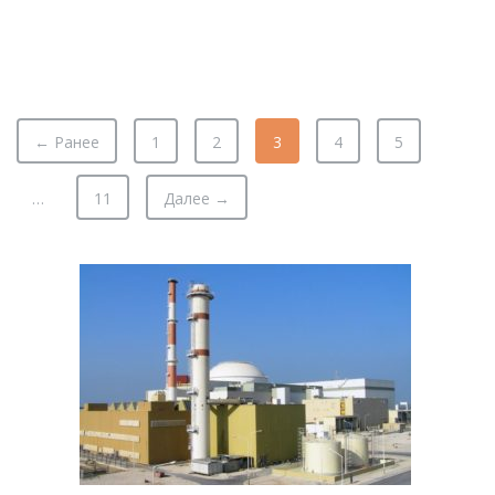
← Ранее
1
2
3
4
5
…
11
Далее →